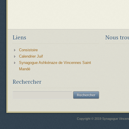
Liens
Nous tro
Consistoire
Calendrier Juif
Synagogue Ashkénaze de Vincennes Saint
Mandé
Rechercher
Copyright © 2019 Synagogue Vincenne