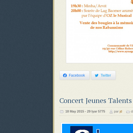
Facebook
Twitter
Concert Jeunes Talents
‍‍18 May 2015 - 29 Iyar 5775
par
jd
d