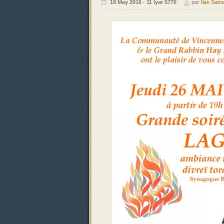
‍‍18 May 2016 - 11 Iyar 5776
par
Ilan Sam