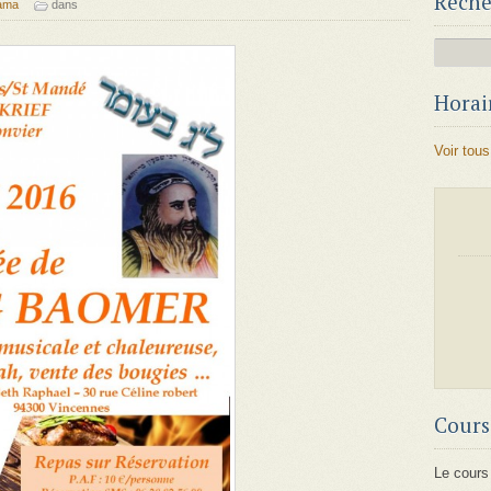
Reche
ama
dans
Horair
Voir tous
Cours
Le cours