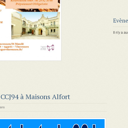
Evène
Il n'y a
 CCJ94 à Maisons Alfort
ans