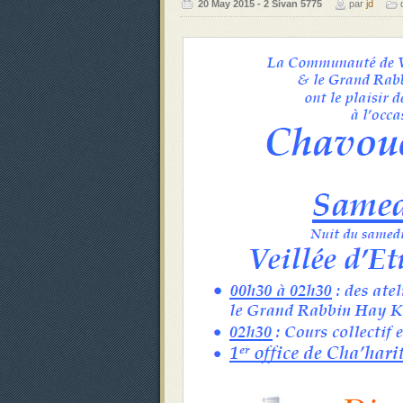
‍‍20 May 2015 - 2 Sivan 5775
par
jd