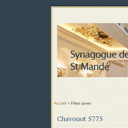
Accueil
>
Fêtes juives
Chavouot 5775