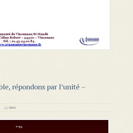
e, répondons par l’unité –
dans