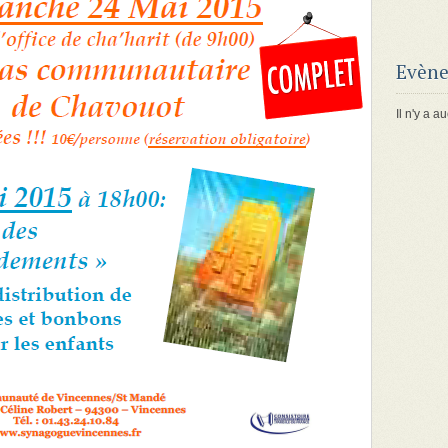
Evène
Il n'y a