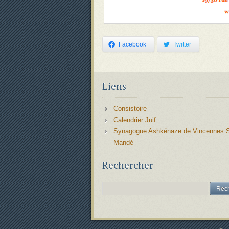
Facebook
Twitter
Liens
Consistoire
Calendrier Juif
Synagogue Ashkénaze de Vincennes S
Mandé
Rechercher