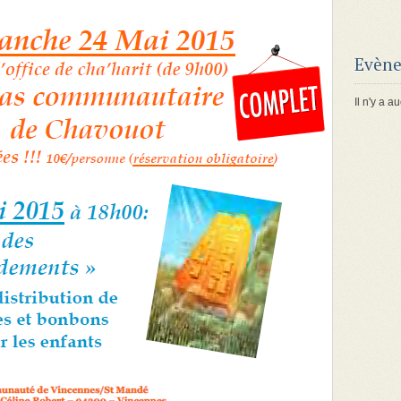
Evène
Il n'y a