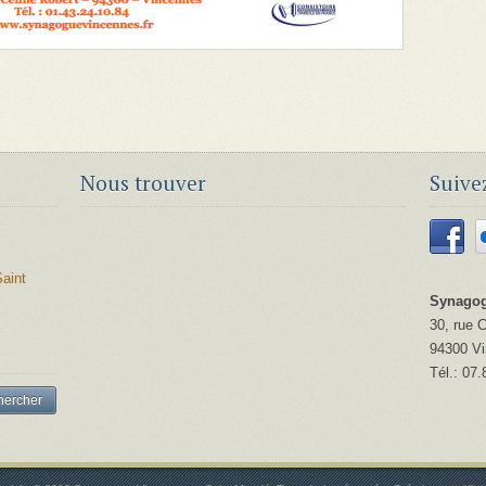
Nous trouver
Suive
aint
Synagog
30, rue 
94300
V
Tél.:
07.