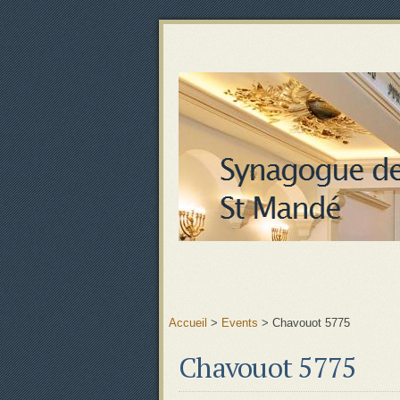
Accueil
>
Events
>
Chavouot 5775
Chavouot 5775