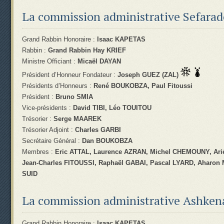
La commission administrative Sefarad
Grand Rabbin Honoraire :
Isaac KAPETAS
Rabbin :
Grand Rabbin Hay KRIEF
Ministre Officiant :
Micaël DAYAN
Président d’Honneur Fondateur :
Joseph GUEZ (ZAL)
Présidents d’Honneurs :
René BOUKOBZA, Paul Fitoussi
Président :
Bruno SMIA
Vice-présidents :
David TIBI, Léo TOUITOU
Trésorier :
Serge MAAREK
Trésorier Adjoint :
Charles GARBI
Secrétaire Général :
Dan BOUKOBZA
Membres :
Eric ATTAL, Laurence AZRAN, Michel CHEMOUNY, Ar
Jean-Charles FITOUSSI, Raphaël GABAI, Pascal LYARD, Aharon
SUID
La commission administrative Ashken
Grand Rabbin Honoraire :
Isaac KAPETAS