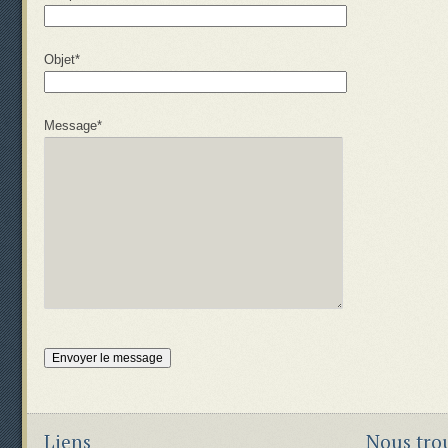
Objet*
Message*
Liens
Nous tro