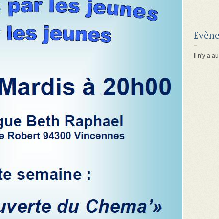
Evène
Il n'y a