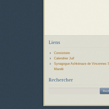
Liens
Consistoire
Calendrier Juif
Synagogue Ashkénaze de Vincennes S
Mandé
Rechercher