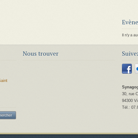
Evène
Il n'y a
Nous trouver
Suive
aint
Synagog
30, rue 
94300
V
Tél.:
07.