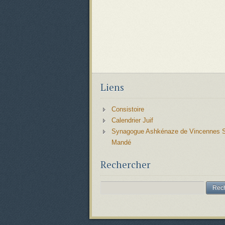
Liens
Consistoire
Calendrier Juif
Synagogue Ashkénaze de Vincennes S
Mandé
Rechercher