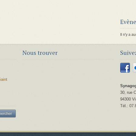
Evène
Il n'y a
Nous trouver
Suive
aint
Synagog
30, rue 
94300
V
Tél.:
07.