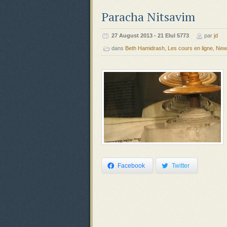
Paracha Nitsavim
‍‍27 August 2013 - 21 Elul 5773
par
jd
dans
Beth Hamidrash
,
Les cours en ligne
,
News
Facebook
Twitter