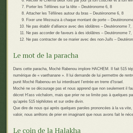
Réciter le Chéma deux fois par jour (à ton coucher et à ton le
Porter les Téfilines sur la tête – Deutéronome 6, 8
Attacher les Téfilines autour du bras – Deutéronome 6, 8
Fixer une Mezouza à chaque montant de porte – Deutéronome
Ne pas établir d’alliance avec des idolâtres – Deutéronome 7,
Ne pas accorder de faveurs à des idolâtres – Deutéronome 7,
Ne pas contracter de se marier avec des non-Juifs – Deutéro
Le mot de la paracha
Dans cette paracha, Moché Rabenou implore HACHEM. Il fait 515 téphil
numérique de « vaethanane ». Il lui demande de lui permettre de rentr
punit Moché Rabenou en lui interdisant l’entrée en trerre d’Israel.
Moché ne se décourage pas et nous apprend que non seulement il faut
décret H’ass véchalom, mais que prier ne se limite pas à quelques par
qu’après 515 téphilotes et sur ordre divin.
Que dire de nous qui après quelques paroles prononcées à la va vite,
valoir, nous arrêtons de prier en imaginant que nous avons fait le néc
Le coin de la Halakha