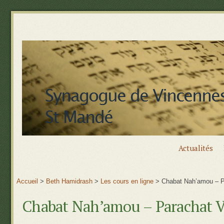
Actualités
Accueil
>
Beth Hamidrash
>
Les cours en ligne
>
Chabat Nah’amou – P
Chabat Nah’amou – Parachat 