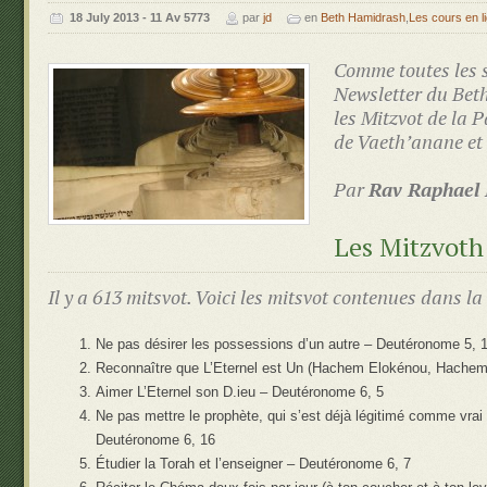
‍‍18 July 2013 - 11 Av 5773
par
jd
en
Beth Hamidrash
,
Les cours en l
Comme toutes les s
Newsletter du Bet
les Mitzvot de la 
de Vaeth’anane et
Par
Rav Raphael
Les Mitzvoth
Il y a 613 mitsvot. Voici les mitsvot contenues dans 
Ne pas désirer les possessions d’un autre – Deutéronome 5, 
Reconnaître que L’Eternel est Un (Hachem Elokénou, Hache
Aimer L’Eternel son D.ieu – Deutéronome 6, 5
Ne pas mettre le prophète, qui s’est déjà légitimé comme vrai
Deutéronome 6, 16
Étudier la Torah et l’enseigner – Deutéronome 6, 7